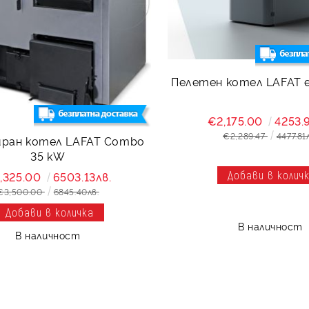
Пелетен котел LAFAT 
€2,175.00
4253.
€2,289.47
4477.81
ран котел LAFAT Combo
35 kW
,325.00
6503.13лв.
€3,500.00
6845.40лв.
В наличност
В наличност