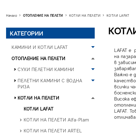
Начало
ОТОПЛЕНИЕ НА ПЕЛЕТИ
КОТЛИ НА ПЕЛЕТИ
КОТЛИ LAFAT
КОТЛ
КАТЕГОРИИ
КАМИНИ И КОТЛИ LAFAT
LAFAT
е р
на пазар
Пелетни камини с вентилатор
ОТОПЛЕНИЕ НА ПЕЛЕТИ
в зависи
заварява
Пелетни камини с водна риза
СУХИ ПЕЛЕТНИ КАМИНИ
Важно е 
КОТЛИ LAFAT
КАМИНИ С ВЕНТИЛАТОР
ПЕЛЕТНИ КАМИНИ С ВОДНА
качество
LAFAT
РИЗА
всички ч
ДИМООТВОДИ LAFAT
босненск
СУХИ ПЕЛЕТНИ КАМИНИ
Пелетни камини с водна
КОТЛИ НА ПЕЛЕТИ
Висока е
Alfa-Plam
риза LAFAT Aqua
отоплени
КОТЛИ LAFAT
LAFAT. Т
СУХИ ПЕЛЕТНИ КАМИНИ
ПЕЛЕТНИ КАМИНИ С ВОДНА
отличава
КОТЛИ НА ПЕЛЕТИ Alfa-Plam
АРТЕЛ
РИЗА BELLA
КОТЛИ НА ПЕЛЕТИ ARTEL
ПЕЛЕТНИ КАМИНИ С ВОДНА