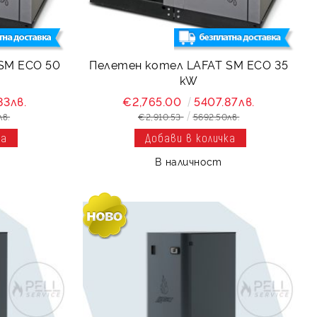
M ECO 50
Пелетен котел LAFAT SM ECO 35
kW
83лв.
€2,765.00
5407.87лв.
лв.
€2,910.53
5692.50лв.
В наличност