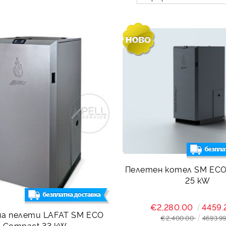
Пелетен котел SM EC
25 kW
€2,280.00
4459.
на пелети LAFAT SM ECO
€2,400.00
4693.99
Compact 33 kW