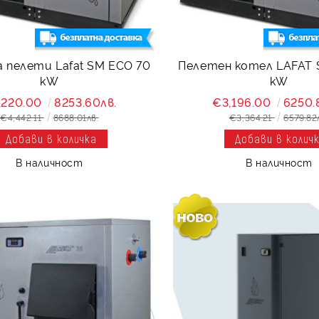
а пелети Lafat SM ECO 70
Пелетен котел LAFAT S
kW
kW
,220.00
8253.60лв.
€3,196.00
6250.
€4,442.11
8688.01лв.
€3,364.21
6579.82
В наличност
В наличност