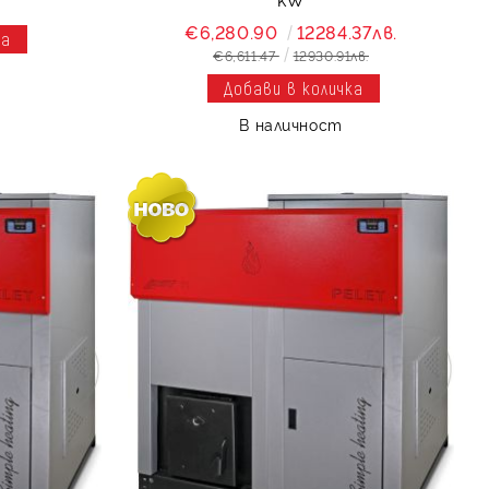
€6,280.90
12284.37лв.
€6,611.47
12930.91лв.
В наличност