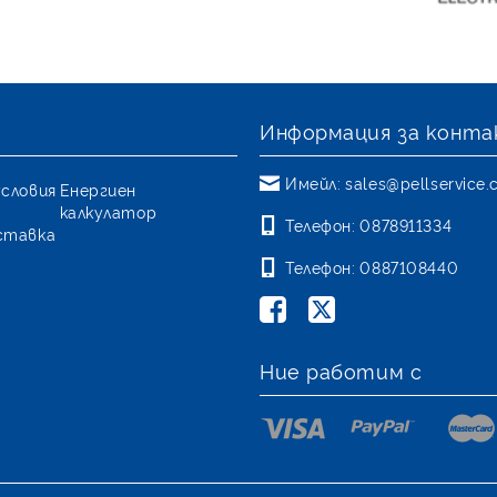
Информация за конта
Имейл:
sales@pellservice
условия
Енергиен
калкулатор
Телефон:
0878911334
ставка
Телефон:
0887108440
Ние работим с