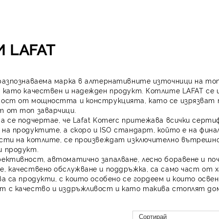
И LAFAT
азпознаваема марка в алтернативните източници на топл
а като качествен и надежден продукт. Котлите LAFAT се
мост от мощността и конструкцията, като се изрязват п
т от топ заварчици.
да се подчертае, че Lafat Komerc притежава всички сертиф
 на продуктите, а скоро и ISO стандарт, който е на фина
асти на котлите, се произвеждат изключително вътрешно,
и продукт.
фективност, автоматично запалване, лесно боравене и по
е, качествено обслужване и поддръжка, са само част от
ова са продукти, с които особено се гордеем и които осв
т с качество и издръжливост и като такива стоплят дом