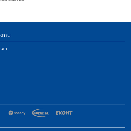
кти:
.com