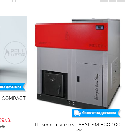
O COMPACT
29лв.
Пелетeн котел LAFAT SM ECO 100
лв.
kW