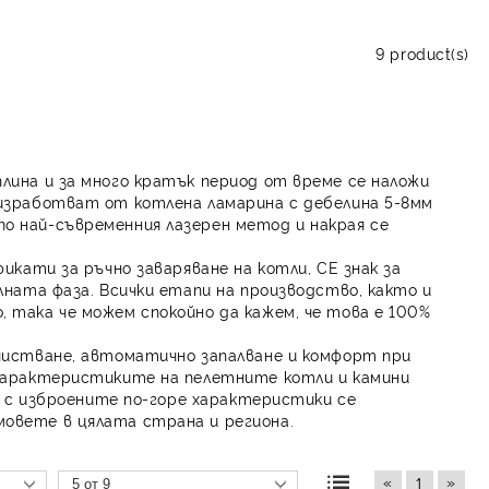
9 product(s)
ина и за много кратък период от време се наложи
 изработват от котлена ламарина с дебелина 5-8мм
о най-съвременния лазерен метод и накрая се
икати за ръчно заваряване на котли, CE знак за
лната фаза. Всички етапи на производство, както и
 така че можем спокойно да кажем, че това е 100%
чистване, автоматично запалване и комфорт при
 характеристиките на пелетните котли и камини
ен с изброените по-горе характеристики се
овете в цялата страна и региона.
«
»
1