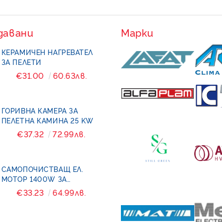
давани
Марки
КЕРАМИЧЕН НАГРЕВАТЕЛ
ЗА ПЕЛЕТИ
€31.00
60.63лв.
ГОРИВНА КАМЕРА ЗА
ПЕЛЕТНА КАМИНА 25 KW
€37.32
72.99лв.
САМОПОЧИСТВАЩ ЕЛ.
МОТОР 1400W ЗА
ПЕЛЕТНА ГОРЕЛКА
€33.23
64.99лв.
BURNIT- PELL