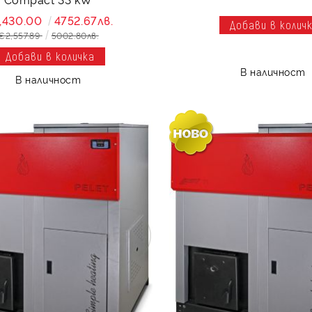
,430.00
4752.67лв.
€2,557.89
5002.80лв.
В наличност
В наличност