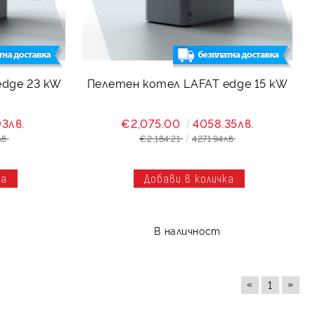
edge 23 kW
Пелетен котел LAFAT edge 15 kW
93лв.
€2,075.00
4058.35лв.
лв.
€2,184.21
4271.94лв.
В наличност
«
»
1