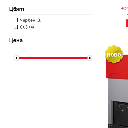
КВАРЦОВИ НАГРЕВАТЕЛИ
ГОРИВНИ КАМЕРИ
Цвят
€2
МЕТАЛНИ НАГРЕВАТЕЛИ
Платки TiEmme
Червен (3)
Други резервни части за
Сив (4)
камини
Цена
€2184 - €6612