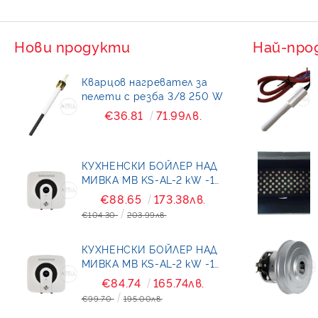
Нови продукти
Най-про
Кварцов нагревател за
пелети с резба 3/8 250 W
€36.81
71.99лв.
КУХНЕНСКИ БОЙЛЕР НАД
МИВКА MB KS-AL-2 kW -15
литра
€88.65
173.38лв.
€104.30
203.99лв.
КУХНЕНСКИ БОЙЛЕР НАД
МИВКА MB KS-AL-2 kW -10
литра
€84.74
165.74лв.
€99.70
195.00лв.