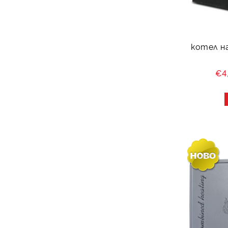
котел н
€4