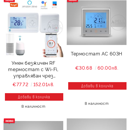
Термостат AC 603H
Умен безжичен RF
€30.68
60.00лв.
термостат с Wi-Fi,
управляван чрез
телефон-модел :
€77.72
152.01лв.
8048RF Wifi
В наличност
В наличност