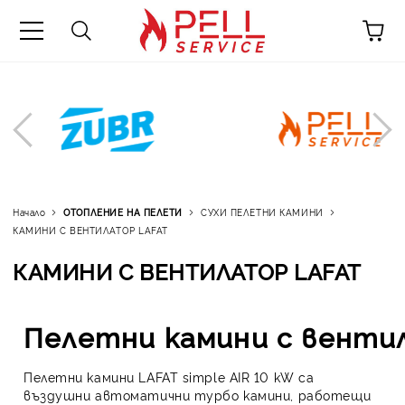
0878911334
Меню
Профил
Език
Начало
ОТОПЛЕНИЕ НА ПЕЛЕТИ
КАМИНИ И КОТЛИ LAFAT
Начало
ОТОПЛЕНИЕ НА ПЕЛЕТИ
СУХИ ПЕЛЕТНИ КАМИНИ
КАМИНИ С ВЕНТИЛАТОР LAFAT
БОЙЛЕРИ И БУФЕРИ
КАМИНИ С ВЕНТИЛАТОР LAFAT
ОТОПЛЕНИЕ НА ТВЪРДО ГОРИВО
Пелетни камини с венти
ТЕРМОПОМПИ
РЕЗЕРВНИ ЧАСТИ
Пелетни камини LAFAT simple AIR 10 kW са
въздушни автоматични турбо камини, работещи