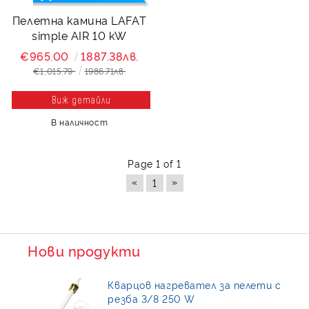
Пелетна камина LAFAT
simple AIR 10 kW
€965.00
1887.38лв.
€1,015.79
1986.71лв.
Виж детайли
В наличност
Page 1 of 1
«
»
1
Нови продукти
Кварцов нагревател за пелети с
резба 3/8 250 W