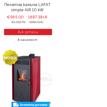
Пелетна камина LAFAT
simple AIR 10 kW
€965.00
1887.38лв.
€1,015.79
1986.71лв.
Виж детайли
В наличност