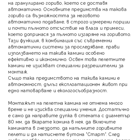
на гранулирано гориво, което се доставя
АКСЕСОАРИ
автоматично. Основните предимства на такова
гориво са възможността за неговото
СЕРВИЗ
автоматично подаване, в строго измерени порции
и почти пълното отсъствие на влага и примеси,
ПРОМОЦИИ
което допринася за пълното изгаряне на горивото.
Тази функция, в комбинация със съвременни
Енергиен калкулатор
автоматични системи за проследяване, прави
използването на такива камини особено
ефективно и икономично. Освен това пелетните
Контакти
камини не изискват специални разрешителни за
монтаж.
НОВИНИ
Също така предимството на такива камини е
автономност, дълъг експлоатационен живот при
едно натоварване и екологосъобразност.
Монтажът на пелетна камина не отнема много
време и не изисква специални умения. Достатъчно
е само да направите дупка в стената с диаметър
80 мм, да вкарате комина в нея, да включите
камината в гнездото, да напълните горивните
пелети и да натиснете бутона "Старт". След