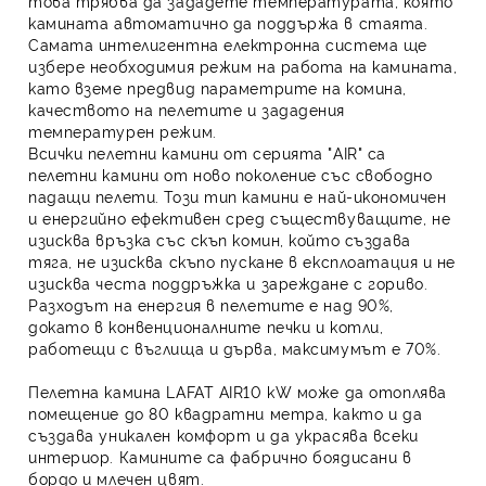
това трябва да зададете температурата, която
камината автоматично да поддържа в стаята.
Самата интелигентна електронна система ще
избере необходимия режим на работа на камината,
като вземе предвид параметрите на комина,
качеството на пелетите и зададения
температурен режим.
Всички пелетни камини от серията "AIR" са
пелетни камини от ново поколение със свободно
падащи пелети. Този тип камини е най-икономичен
и енергийно ефективен сред съществуващите, не
изисква връзка със скъп комин, който създава
тяга, не изисква скъпо пускане в експлоатация и не
изисква честа поддръжка и зареждане с гориво.
Разходът на енергия в пелетите е над 90%,
докато в конвенционалните печки и котли,
работещи с въглища и дърва, максимумът е 70%.
Пелетна камина LAFAT AIR10 kW може да отоплява
помещение до 80 квадратни метра, както и да
създава уникален комфорт и да украсява всеки
интериор. Камините са фабрично боядисани в
бордо и млечен цвят.