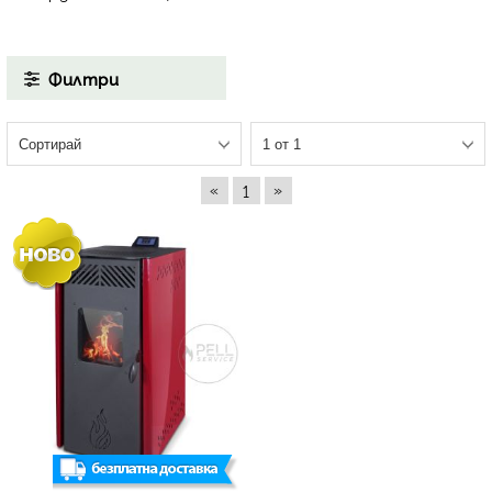
Филтри
«
»
1